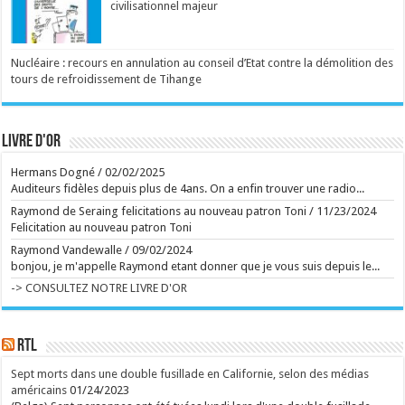
Ce film envoûtant explore le trauma de deux frères
civilisationnel majeur
ainsi que les traditions de leur peuple autochtone de
l'Est du Canada. Ce mercredi sur grand écran. ...
Ecrit le 06/08 10:58
Nucléaire : recours en annulation au conseil d’Etat contre la démolition des
Venu d'Allemagne, un drame qui étudie les rapports
tours de refroidissement de Tihange
parents-enfants par le prisme du fantastique. À voir
ce mercredi sur grand écran. ...
Ecrit le 05/08 10:55
Dévoilé à Venise l'année dernière, un drame familial
Livre d'or
intense sur la réaction d'un couple face à
l'impensable. À voir dès ce mercredi sur grand écran.
...
Hermans Dogné
/
02/02/2025
Ecrit le 06/08 10:44
Auditeurs fidèles depuis plus de 4ans. On a enfin trouver une radio...
Ecrit le 05/08 09:42
Raymond de Seraing felicitations au nouveau patron Toni
/
11/23/2024
Felicitation au nouveau patron Toni
rss
V2 Script
Raymond Vandewalle
/
09/02/2024
bonjou, je m'appelle Raymond etant donner que je vous suis depuis le...
-> CONSULTEZ NOTRE LIVRE D'OR
RTL
Sept morts dans une double fusillade en Californie, selon des médias
américains
01/24/2023