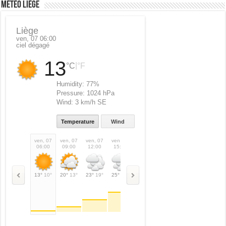
Météo Liège
Liège
ven, 07 06:00
ciel dégagé
13
|
°C
°F
Humidity:
77%
Pressure:
1024 hPa
Wind:
3 km/h SE
Temperature
Wind
ven, 07
ven, 07
ven, 07
ven, 07
ven, 07
ven, 07
sam, 08
sam,
06:00
09:00
12:00
15:00
18:00
21:00
00:00
03:
13°
10°
20°
13°
23°
19°
25°
25°
23°
23°
18°
18°
16°
16°
15°