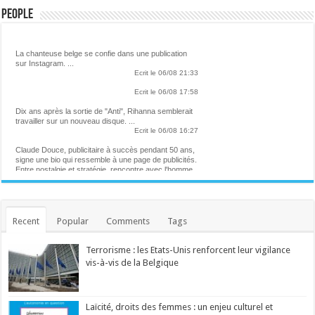
People
Lalibre.be - CULTURE
La chanteuse belge se confie dans une publication
sur Instagram. ...
Ecrit le 06/08 21:33
Ecrit le 06/08 17:58
Dix ans après la sortie de "Anti", Rihanna semblerait
travailler sur un nouveau disque. ...
Ecrit le 06/08 16:27
Claude Douce, publicitaire à succès pendant 50 ans,
signe une bio qui ressemble à une page de publicités.
Entre nostalgie et stratégie, rencontre avec l'homme
qui a façonné notre imaginaire visuel et un certain
rapport à l'humour, pendant ces dernières décennies.
...
Ecrit le 06/08 13:52
Helena participera à un concert caritatif pour les
Recent
Popular
Comments
Tags
victimes des incendies en France
La chanteuse belge sera aux côtés de plusieurs
autres artistes. ...
Terrorisme : les Etats-Unis renforcent leur vigilance
Ecrit le 06/08 13:42
André Le Nôtre, le seul devant qui s'inclinait Louis XIV
vis-à-vis de la Belgique
Jardinier en chef de Versailles depuis cinquante ans,
Alain Baraton a planté plus de 200 000 arbres. ...
Ecrit le 06/08 12:25
"At the Place of Ghosts" : comment affronter les
Laïcité, droits des femmes : un enjeu culturel et
spectres de son enfance ?