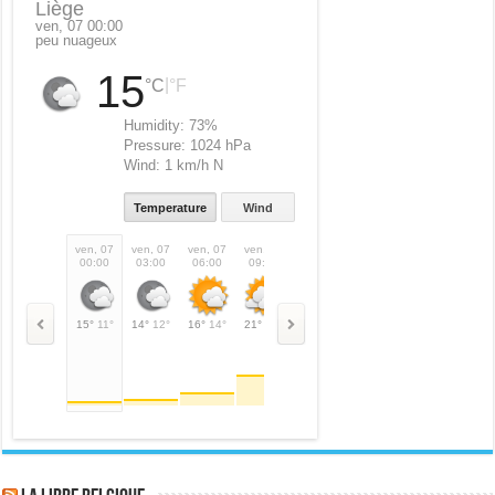
Liège
ven, 07 00:00
peu nuageux
15
|
°C
°F
Humidity:
73%
Pressure:
1024 hPa
Wind:
1 km/h N
Temperature
Wind
ven, 07
ven, 07
ven, 07
ven, 07
ven, 07
ven, 07
ven, 07
ven,
00:00
03:00
06:00
09:00
12:00
15:00
18:00
21:
15°
11°
14°
12°
16°
14°
21°
21°
25°
25°
26°
26°
24°
24°
19°