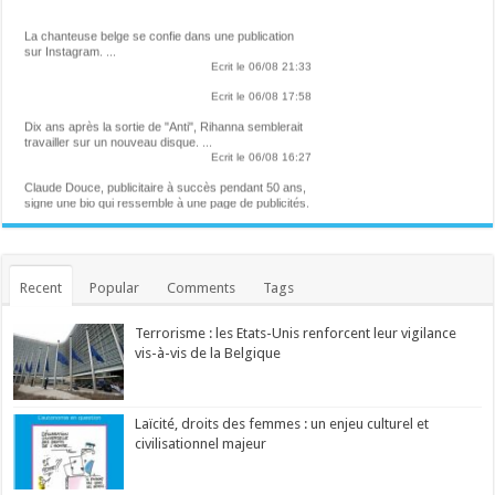
La chanteuse belge se confie dans une publication
sur Instagram. ...
Ecrit le 06/08 21:33
Ecrit le 06/08 17:58
Dix ans après la sortie de "Anti", Rihanna semblerait
travailler sur un nouveau disque. ...
Ecrit le 06/08 16:27
Claude Douce, publicitaire à succès pendant 50 ans,
signe une bio qui ressemble à une page de publicités.
Entre nostalgie et stratégie, rencontre avec l'homme
qui a façonné notre imaginaire visuel et un certain
rapport à l'humour, pendant ces dernières décennies.
...
Ecrit le 06/08 13:52
Recent
Popular
Comments
Tags
Helena participera à un concert caritatif pour les
victimes des incendies en France
La chanteuse belge sera aux côtés de plusieurs
Terrorisme : les Etats-Unis renforcent leur vigilance
autres artistes. ...
Ecrit le 06/08 13:42
vis-à-vis de la Belgique
André Le Nôtre, le seul devant qui s'inclinait Louis XIV
Jardinier en chef de Versailles depuis cinquante ans,
Alain Baraton a planté plus de 200 000 arbres. ...
Ecrit le 06/08 12:25
Laïcité, droits des femmes : un enjeu culturel et
"At the Place of Ghosts" : comment affronter les
spectres de son enfance ?
civilisationnel majeur
Ce film envoûtant explore le trauma de deux frères
ainsi que les traditions de leur peuple autochtone de
l'Est du Canada. Ce mercredi sur grand écran. ...