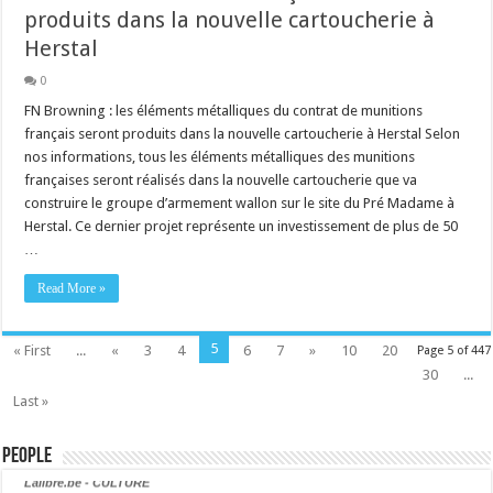
produits dans la nouvelle cartoucherie à
Herstal
0
FN Browning : les éléments métalliques du contrat de munitions
français seront produits dans la nouvelle cartoucherie à Herstal Selon
nos informations, tous les éléments métalliques des munitions
françaises seront réalisés dans la nouvelle cartoucherie que va
construire le groupe d’armement wallon sur le site du Pré Madame à
Herstal. Ce dernier projet représente un investissement de plus de 50
…
Read More »
5
« First
...
«
3
4
6
7
»
10
20
Page 5 of 447
30
...
Last »
People
Lalibre.be - CULTURE