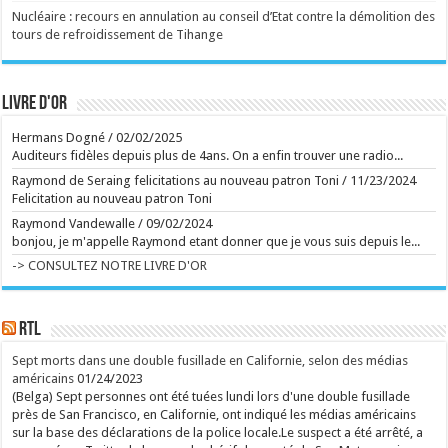
Ecrit le 06/08 10:58
Nucléaire : recours en annulation au conseil d’Etat contre la démolition des
tours de refroidissement de Tihange
Venu d'Allemagne, un drame qui étudie les rapports
parents-enfants par le prisme du fantastique. À voir
ce mercredi sur grand écran. ...
Ecrit le 05/08 10:55
Livre d'or
Dévoilé à Venise l'année dernière, un drame familial
intense sur la réaction d'un couple face à
l'impensable. À voir dès ce mercredi sur grand écran.
Hermans Dogné
/
02/02/2025
...
Auditeurs fidèles depuis plus de 4ans. On a enfin trouver une radio...
Ecrit le 06/08 10:44
Raymond de Seraing felicitations au nouveau patron Toni
/
11/23/2024
Ecrit le 05/08 09:42
Felicitation au nouveau patron Toni
rss
V2 Script
Raymond Vandewalle
/
09/02/2024
bonjou, je m'appelle Raymond etant donner que je vous suis depuis le...
-> CONSULTEZ NOTRE LIVRE D'OR
RTL
Sept morts dans une double fusillade en Californie, selon des médias
américains
01/24/2023
(Belga) Sept personnes ont été tuées lundi lors d'une double fusillade
près de San Francisco, en Californie, ont indiqué les médias américains
sur la base des déclarations de la police locale.Le suspect a été arrêté, a