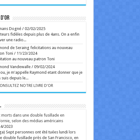
ginia Woolf et sa soeur Vanessa Bell raffolaient des
mérages: "Il y a toujours un coin de ma tête où je
garde une pleine besace de potins"
Ecrit le 02/08 08:01
 d'or
Ecrit le 04/08 17:44
mans Dogné
/
02/02/2025
rss
V2 Script
teurs fidèles depuis plus de 4ans. On a enfin
ver une radio...
ond de Seraing felicitations au nouveau
on Toni
/
11/23/2024
citation au nouveau patron Toni
mond Vandewalle
/
09/02/2024
ou, je m'appelle Raymond etant donner que je
 suis depuis le...
CONSULTEZ NOTRE LIVRE D'OR
L
 morts dans une double fusillade en
fornie, selon des médias américains
24/2023
ga) Sept personnes ont été tuées lundi lors
e double fusillade près de San Francisco, en