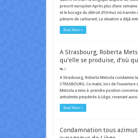
prescrit européen Après plus d’une semaine
et le bocage du détroit d’Ormuz où transite
pénurie de carburant. La situation a déjà en
Read More »
A Strasbourg, Roberta Mets
qu’elle se produise, d’où q
0
A Strasbourg, Roberta Metsola condamne la vi
STRASBOURG. Ce matin, lors de l’ouverture d
Metsola a tenu à prendre position concernan
antisémite perpétrée à Liège, revenant aussi 
Read More »
Condamnation tous azimuts 