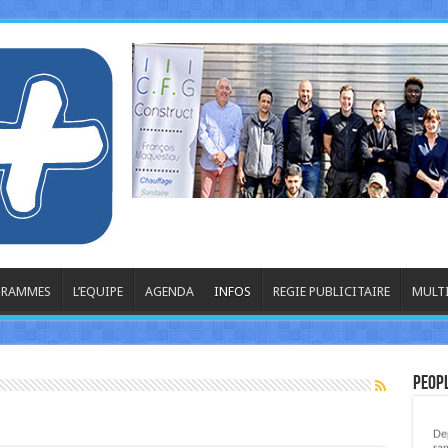
OGRAMMES
L’EQUIPE
AGENDA
INFOS
REGIE PUBLICITAIRE
MULT
La
Peop
Dep
ram