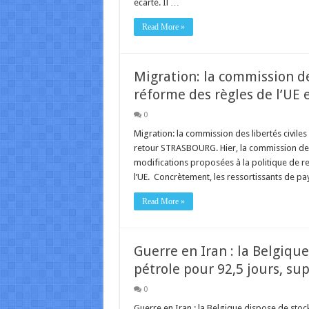
écarté. Il …
Read More »
Migration: la commission de
réforme des règles de l’UE 
0
Migration: la commission des libertés civile
retour STRASBOURG. Hier, la commission des l
modifications proposées à la politique de ret
l’UE. Concrètement, les ressortissants de pa
Read More »
Guerre en Iran : la Belgiqu
pétrole pour 92,5 jours, su
0
Guerre en Iran : la Belgique dispose de stoc