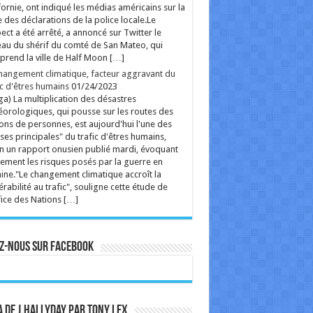
fornie, ont indiqué les médias américains sur la
 des déclarations de la police locale.Le
ect a été arrêté, a annoncé sur Twitter le
au du shérif du comté de San Mateo, qui
rend la ville de Half Moon […]
hangement climatique, facteur aggravant du
ic d'êtres humains
01/24/2023
ga) La multiplication des désastres
orologiques, qui pousse sur les routes des
ions de personnes, est aujourd'hui l'une des
ses principales" du trafic d'êtres humains,
n un rapport onusien publié mardi, évoquant
ement les risques posés par la guerre en
ine."Le changement climatique accroît la
érabilité au trafic", souligne cette étude de
fice des Nations […]
z-nous sur Facebook
 de J.Hallyday par Tony Lex