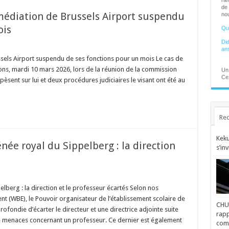
de 
nou
 médiation de Brussels Airport suspendu
Qua
ois
Did
an
ssels Airport suspendu de ses fonctions pour un mois Le cas de
Un 
tions, mardi 10 mars 2026, lors de la réunion de la commission
Cez
mys
 pèsent sur lui et deux procédures judiciaires le visant ont été au
his
Con
esp
Rec
Déc
197
L'é
Keku
en 
née royal du Sippelberg : la direction
s’in
est
l'in
Pic
Cez
Pa
lberg : la direction et le professeur écartés Selon nos
un 
t (WBE), le Pouvoir organisateur de l’établissement scolaire de
CHU 
ondie d’écarter le directeur et une directrice adjointe suite
La 
rapp
pou
e menaces concernant un professeur. Ce dernier est également
comp