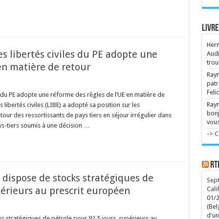
Vir
com
te 
Livre
Her
s libertés civiles du PE adopte une
Audi
trou
en matière de retour
Raym
patr
Feli
s du PE adopte une réforme des règles de l’UE en matière de
Ray
ibertés civiles (LIBE) a adopté sa position sur les
bonj
our des ressortissants de pays tiers en séjour irrégulier dans
vous
ys-tiers soumis à une décision …
-> 
RT
e dispose de stocks stratégiques de
Sept
périeurs au prescrit européen
Cali
01/
(Bel
d'un
ks stratégiques de pétrole pour 92,5 jours, supérieurs au