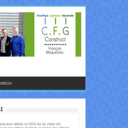
IMEDIA
libre.be - CULTURE
le
uis leurs débuts en 2013, les six chiots ont
euté des millions d'enfants et généré des milliards