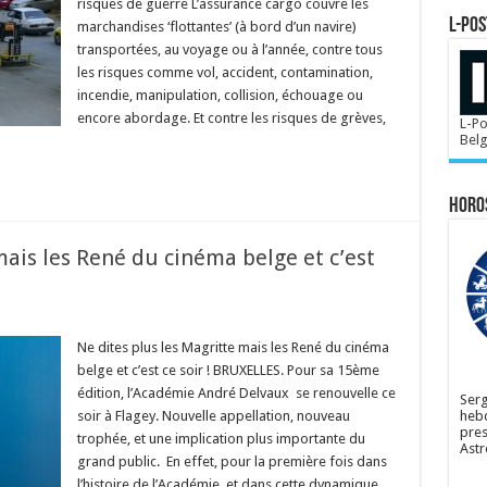
risques de guerre L’assurance cargo couvre les
L-POS
marchandises ‘flottantes’ (à bord d’un navire)
transportées, au voyage ou à l’année, contre tous
les risques comme vol, accident, contamination,
incendie, manipulation, collision, échouage ou
encore abordage. Et contre les risques de grèves,
L-Po
Bel
Horo
mais les René du cinéma belge et c’est
Ne dites plus les Magritte mais les René du cinéma
belge et c’est ce soir ! BRUXELLES. Pour sa 15ème
édition, l’Académie André Delvaux se renouvelle ce
Serg
soir à Flagey. Nouvelle appellation, nouveau
hebd
pres
trophée, et une implication plus importante du
Astr
grand public. En effet, pour la première fois dans
l’histoire de l’Académie, et dans cette dynamique