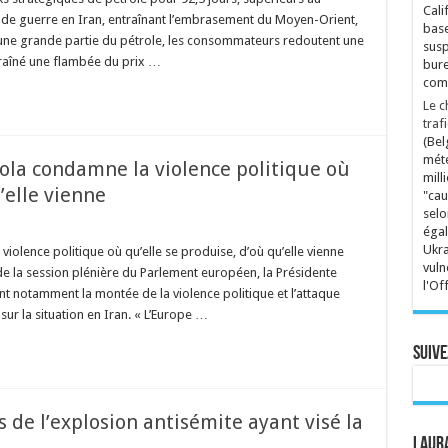
Cali
 de guerre en Iran, entraînant l’embrasement du Moyen-Orient,
base
 une grande partie du pétrole, les consommateurs redoutent une
susp
traîné une flambée du prix …
bure
comp
Le c
traf
(Bel
mété
ola condamne la violence politique où
mill
u’elle vienne
"cau
selo
égal
Ukra
olence politique où qu’elle se produise, d’où qu’elle vienne
vuln
e la session plénière du Parlement européen, la Présidente
l'Of
t notamment la montée de la violence politique et l’attaque
sur la situation en Iran. « L’Europe …
Suive
de l’explosion antisémite ayant visé la
Laura