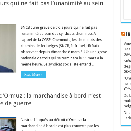
urs qui ne fait pas l’unanimité au sein
SNCB : une grève de trois jours qui ne fait pas
l’unanimité au sein des syndicats cheminots A
LA
l’appel de la CGSP-Cheminots, les cheminots des
Vous
chemins de fer belges (SNCB, Infrabel, HR Rail)
Des 
observent depuis dimanche 8 mars à 22h une grève
08/
nationale de trois qui se terminera le 11 mars à la
Mété
même heure. Le syndicat socialiste entend …
degr
08/
Read More »
"Une
ne m
Gér
d’Ormuz : la marchandise à bord n’est
Du b
mult
es de guerre
bel
Des 
Feda
Navires bloqués au détroit d’Ormuz : la
marchandise à bord n’est plus couverte par les